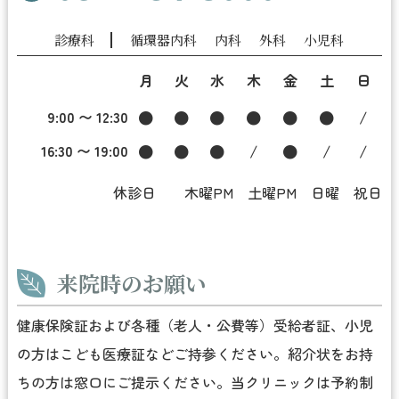
診療科
循環器内科
内科
外科
小児科
月
火
水
木
金
土
日
9:00 〜 12:30
●
●
●
●
●
●
/
16:30 〜 19:00
●
●
●
/
●
/
/
休診日 木曜PM 土曜PM 日曜 祝日
来院時のお願い
健康保険証および各種（老人・公費等）受給者証、小児
の方はこども医療証などご持参ください。紹介状をお持
ちの方は窓口にご提示ください。当クリニックは予約制