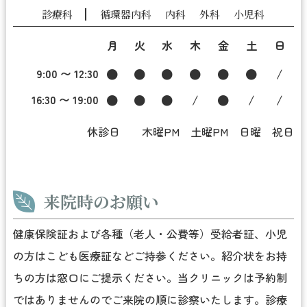
診療科
循環器内科
内科
外科
小児科
月
火
水
木
金
土
日
9:00 〜 12:30
●
●
●
●
●
●
/
16:30 〜 19:00
●
●
●
/
●
/
/
休診日 木曜PM 土曜PM 日曜 祝日
来院時のお願い
健康保険証および各種（老人・公費等）受給者証、小児
の方はこども医療証などご持参ください。紹介状をお持
ちの方は窓口にご提示ください。当クリニックは予約制
ではありませんのでご来院の順に診察いたします。診療