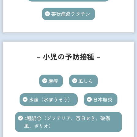
帯状疱疹ワクチン
– 小児の予防接種 –
麻疹
風しん
水痘（水ぼうそう）
日本脳炎
4種混合（ジフテリア、百日せき、破傷
風、ポリオ）